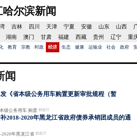
江哈尔滨
新闻
湾
吉林
四川
天津
宁夏
安徽
山东
山西
湖南
澳门
甘肃
福建
西藏
贵州
辽宁
重
化
教育
宗教
时政
经济
生态
健康
运输业
社会
政府
新闻
印发《省本级公务用车购置更新审批规程（暂
财政厅
本级公务用车 购置
2018-2020年黑龙江省政府债券承销团成员的通
财政厅
-2020年黑龙江省