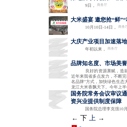
商务厅
9日，
大米盛宴 邀您抢“鲜”“
商务
10月10日-14日，
大庆产业项目加速落地 
商务厅
年初以来，
品牌知名度、市场美誉
良好的资源禀赋，造就了
近年来我省多点发力，不断完
名品牌”方式，加快绿色生态
龙江大米香飘天下。今年上半
国务院常务会议审议通
资兴业提供制度保障
国务院总理李克强10月
←
下
上
→