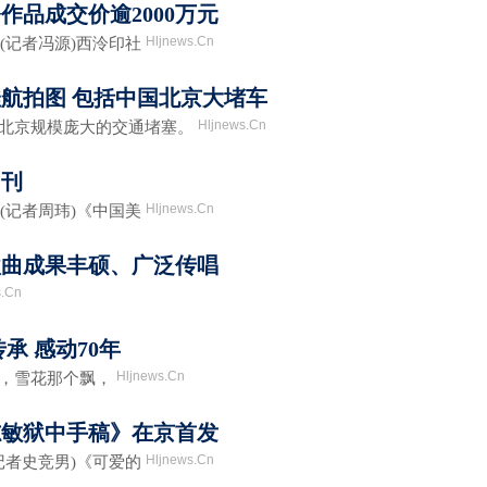
奈作品成交价逾2000万元
Hljnews.Cn
(记者冯源)西泠印社
佳航拍图 包括中国北京大堵车
Hljnews.Cn
北京规模庞大的交通堵塞。
创刊
Hljnews.Cn
(记者周玮)《中国美
歌曲成果丰硕、广泛传唱
s.Cn
承 感动70年
Hljnews.Cn
，雪花那个飘，
志敏狱中手稿》在京首发
Hljnews.Cn
记者史竞男)《可爱的