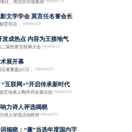
Hljnews.Cn
助项目、由北京出版集团
影文学学会 莫言任名誉会长
Hljnews.Cn
权官司后，
开发成热点 内容为王接地气
Hljnews.Cn
第二届世界互联网大会
艺术展开幕
Hljnews.Cn
记者董盈)21日，
 “互联网+”开启传承新时代
Hljnews.Cn
技艺传承人陶丹丹在展示技
具影响力诗人评选揭晓
Hljnews.Cn
响力诗人评选活动终评
度字词揭晓：“廉”当选年度国内字