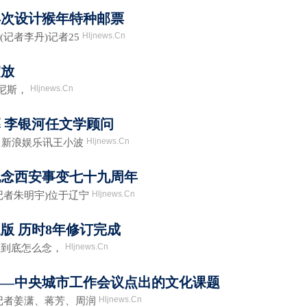
再次设计猴年特种邮票
Hljnews.Cn
记者李丹)记者25
绽放
Hljnews.Cn
威尼斯，
 李银河任文学顾问
Hljnews.Cn
新浪娱乐讯王小波
纪念西安事变七十九周年
Hljnews.Cn
记者朱明宇)位于辽宁
版 历时8年修订完成
Hljnews.Cn
到底怎么念，
”——中央城市工作会议点出的文化课题
Hljnews.Cn
记者姜潇、蒋芳、周润