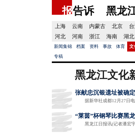
报
告诉
黑龙
上海
云南
内蒙古
北京
台
河北
河南
浙江
海南
湖北
新闻集锦
档案
资料
事故
体育
文
专稿
黑龙江文化
张献忠沉银遗址被确
据新华社成都12月27日电(
“莱茵”杯钢琴比赛黑
黑龙江日报讯(记者潘宏宇