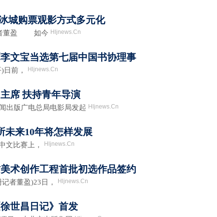
 冰城购票观影方式多元化
Hljnews.Cn
记者董盈 如今
军李文宝当选第七届中国书协理事
Hljnews.Cn
)日前，
”主席 扶持青年导演
Hljnews.Cn
闻出版广电总局电影局发起
所未来10年将怎样发展
Hljnews.Cn
中文比赛上，
材美术创作工程首批初选作品签约
Hljnews.Cn
记者董盈)23日，
《徐世昌日记》首发