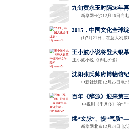
九旬黄永玉时隔36年
新华网长沙12月26日专电(
2015，中国文化全球
(1)7月21日，在意大利
王小波小说将登大银幕
王小波小说《绿毛水怪》 
沈阳张氏帅府博物馆
中新社沈阳12月25日电(
百年《辞源》迎来第三
电视剧《芈月传》的“芈”
续“文脉”、提“气质
新华网北京12月24日电(