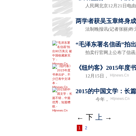
人民网北京12月21日电
两学者获吴玉章终身成
法制晚报讯(记者张丽)昨
“毛泽东署名信函”拍出
拍卖行官网上公布了信
《纽约客》2015年
Hljnews.Cn
12月15日，
2015的中国文学：
Hljnews.Cn
今年，
←
下
上
→
1
2