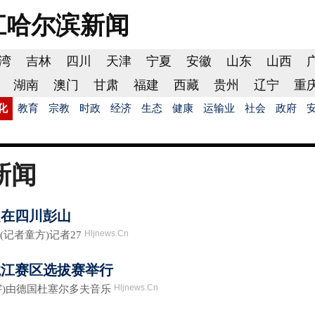
江哈尔滨
新闻
湾
吉林
四川
天津
宁夏
安徽
山东
山西
湖南
澳门
甘肃
福建
西藏
贵州
辽宁
重
化
教育
宗教
时政
经济
生态
健康
运输业
社会
政府
新闻
定在四川彭山
Hljnews.Cn
记者童方)记者27
龙江赛区选拔赛举行
Hljnews.Cn
)由德国杜塞尔多夫音乐